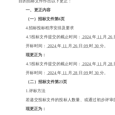
目的招标文件作出以下更正：
一、更正内容
（一）招标文件第6页
4.
招标投标程序安排及要求
4.5
投标文件提交的截止时间：
2024
年
11
月
26
开标时间：
2024
年
11
月
26
日
09
时
30
分。
现更正为：
4.5
投标文件提交的截止时间：
2024
年
11
月
28
开标时间：
2024
年
11
月
28
日
09
时
30
分。
（二）
招标文件第23页
1.
评标方法
若递交投标文件的投标人数量、或通过初步评审
现更正为：