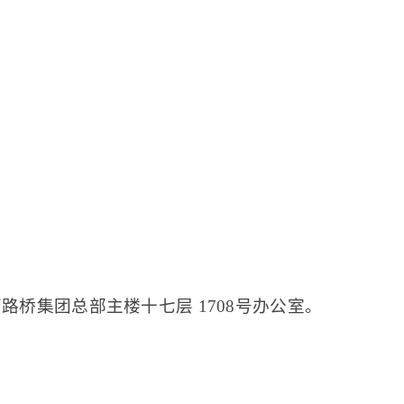
西路桥集团总部主楼十七层
1708
号办公室。