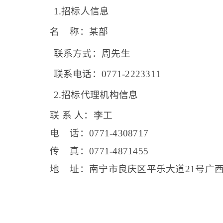
1.
招标人信息
名
称：某部
联系方式：周先生
联系电话：
0771-2223311
2.
招标代理机构信息
联 系 人：李工
电
话：
0771-4308717
传
真：
0771-4871455
地
址：南宁市良庆区平乐大道
21
号广