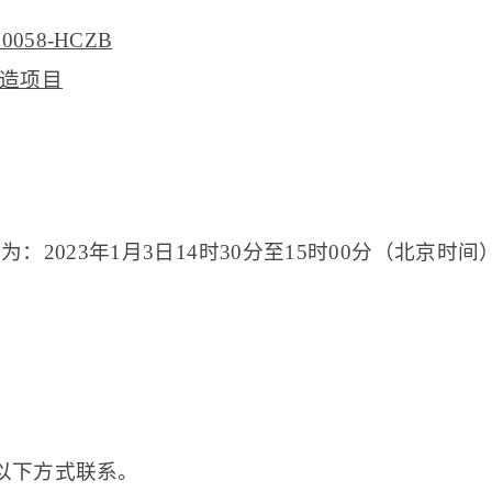
00058-HCZB
造项目
改为：
2023
年
1
月
3
日
14
时
30
分至
15
时
00
分（北京时间
以下方式联系。