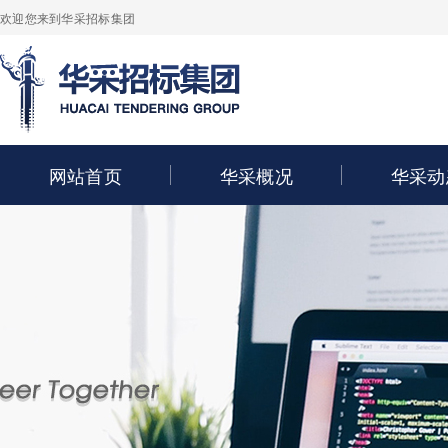
欢迎您来到华采招标集团
网站首页
华采概况
华采动