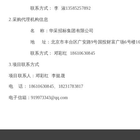
联系方式：
李 淑13585257892
2.
采购代理机构信息
名 称：
华采招标集团有限公司
地 址：
北京市丰台区广安路9号国投财富广场6号楼16
联系方式：
邓彩红 18610630845
3.
项目联系方式
项目联系人：
邓彩红 李懿晟
电 话：
18610630845
、18231783817
电子信箱：
919973343@qq.com